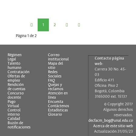
1
2
Página 1 de 2
Régimen
Correo
Contacto página
Legal
institucional
Talento
Mapa del
web:
humano
sitio
Carrera 30 No. 45-
Contratación
Redes
03
Ofertas de
Sociales
Edificio 471
empleo
FAQ
Rendición
Quejas y
Oficina: Piso 2
de cuentas
reclamos
Bogotá, Colombia
Concurso
Atención en
3165000 ext. 15137
docente
línea
Pago
Encuesta
© Copyright 2017
Virtual
Contáctenos
Algunos derechos
Control
Estadísticas
interno
Glosario
reservados.
Calidad
decfacm_bog@unal.edu.co
Buzón de
Acerca de este sitio web
notificaciones
Actualización:31/05/23