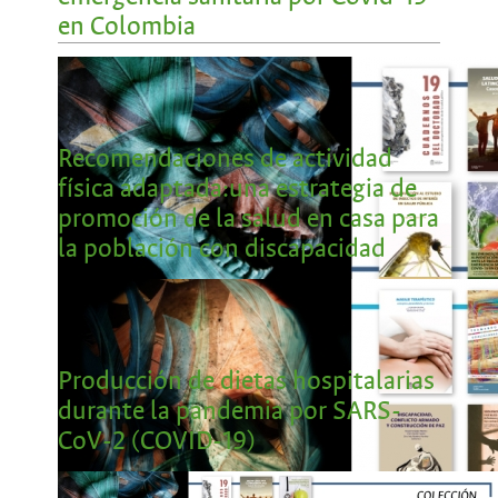
en Colombia
Recomendaciones de actividad
física adaptada:una estrategia de
promoción de la salud en casa para
la población con discapacidad
Producción de dietas hospitalarias
durante la pandemia por SARS-
CoV-2 (COVID-19)