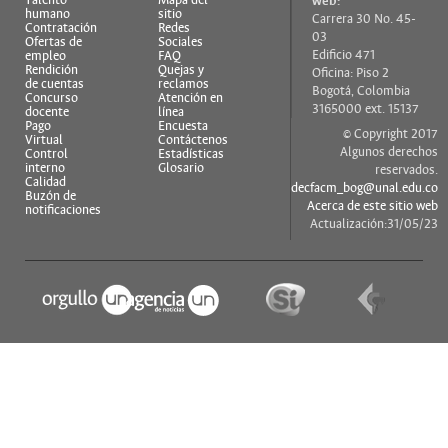
Talento
Mapa del
web:
humano
sitio
Carrera 30 No. 45-
Contratación
Redes
03
Ofertas de
Sociales
Edificio 471
empleo
FAQ
Rendición
Quejas y
Oficina: Piso 2
de cuentas
reclamos
Bogotá, Colombia
Concurso
Atención en
3165000 ext. 15137
docente
línea
Pago
Encuesta
© Copyright 2017
Virtual
Contáctenos
Algunos derechos
Control
Estadísticas
interno
Glosario
reservados.
Calidad
decfacm_bog@unal.edu.co
Buzón de
Acerca de este sitio web
notificaciones
Actualización:31/05/23