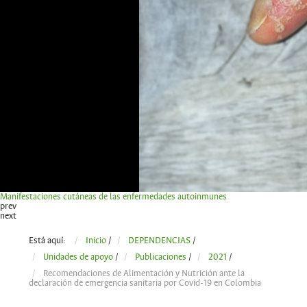
Manifestaciones cutáneas de las enfermedades autoinmunes
prev
next
Está aquí:
Inicio
/
DEPENDENCIAS
/
Unidades de apoyo
/
Publicaciones
/
2021
/
Recomendaciones de Alimentación y Nutrición ante la
declaración de emergencia sanitaria por Covid-19 en Colombia