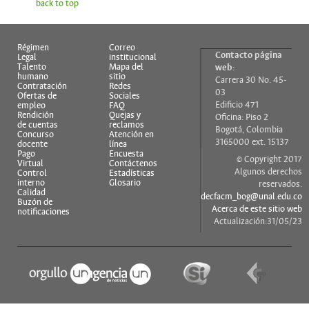
back to top
Régimen
Correo
Contacto página
Legal
institucional
Talento
Mapa del
web:
humano
sitio
Carrera 30 No. 45-
Contratación
Redes
03
Ofertas de
Sociales
Edificio 471
empleo
FAQ
Rendición
Quejas y
Oficina: Piso 2
de cuentas
reclamos
Bogotá, Colombia
Concurso
Atención en
3165000 ext. 15137
docente
línea
Pago
Encuesta
© Copyright 2017
Virtual
Contáctenos
Algunos derechos
Control
Estadísticas
interno
Glosario
reservados.
Calidad
decfacm_bog@unal.edu.co
Buzón de
Acerca de este sitio web
notificaciones
Actualización:31/05/23