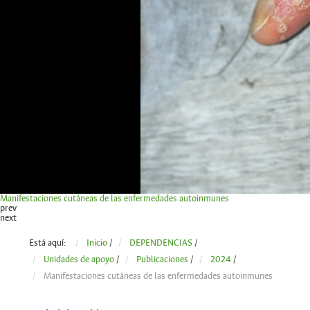
Manifestaciones cutáneas de las enfermedades autoinmunes
prev
next
Está aquí:
Inicio
/
DEPENDENCIAS
/
Unidades de apoyo
/
Publicaciones
/
2024
/
Manifestaciones cutáneas de las enfermedades autoinmunes