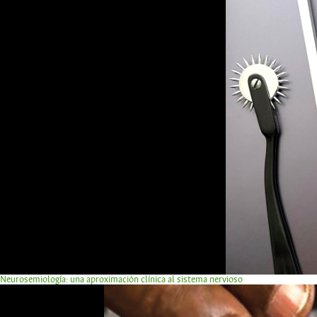
Neurosemiología: una aproximación clínica al sistema nervioso