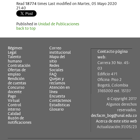
Read
18774
times
Last modified on Martes, 05 Mayo 2020
21:40
Published in
Unidad de Publicaciones
back to top
Régimen
Correo
Contacto página
Legal
institucional
Talento
Mapa del
web:
humano
sitio
Carrera 30 No. 45-
Contratación
Redes
03
Ofertas de
Sociales
Edificio 471
empleo
FAQ
Rendición
Quejas y
Oficina: Piso 2
de cuentas
reclamos
Bogotá, Colombia
Concurso
Atención en
3165000 ext. 15137
docente
línea
Pago
Encuesta
© Copyright 2017
Virtual
Contáctenos
Algunos derechos
Control
Estadísticas
interno
Glosario
reservados.
Calidad
decfacm_bog@unal.edu.co
Buzón de
Acerca de este sitio web
notificaciones
Actualización:31/05/23