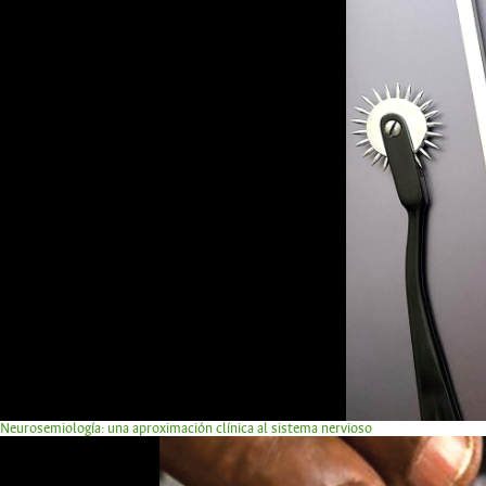
Neurosemiología: una aproximación clínica al sistema nervioso