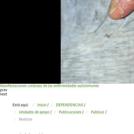
Manifestaciones cutáneas de las enfermedades autoinmunes
prev
next
Está aquí:
Inicio
/
DEPENDENCIAS
/
Unidades de apoyo
/
Publicaciones
/
Publicar
/
Revistas