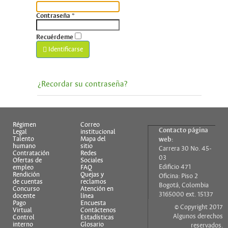
Contraseña
*
Recuérdeme
Identificarse
¿Recordar su contraseña?
Régimen
Correo
Contacto página
Legal
institucional
Talento
Mapa del
web:
humano
sitio
Carrera 30 No. 45-
Contratación
Redes
03
Ofertas de
Sociales
Edificio 471
empleo
FAQ
Rendición
Quejas y
Oficina: Piso 2
de cuentas
reclamos
Bogotá, Colombia
Concurso
Atención en
3165000 ext. 15137
docente
línea
Pago
Encuesta
© Copyright 2017
Virtual
Contáctenos
Algunos derechos
Control
Estadísticas
interno
Glosario
reservados.