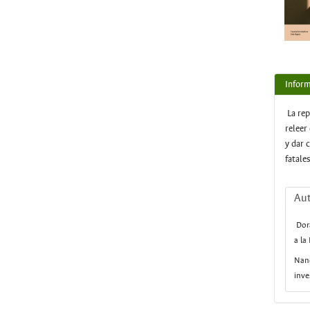
Inform
La rep
releer
y dar 
fatales
Aut
Dor
a la
Nanc
inve