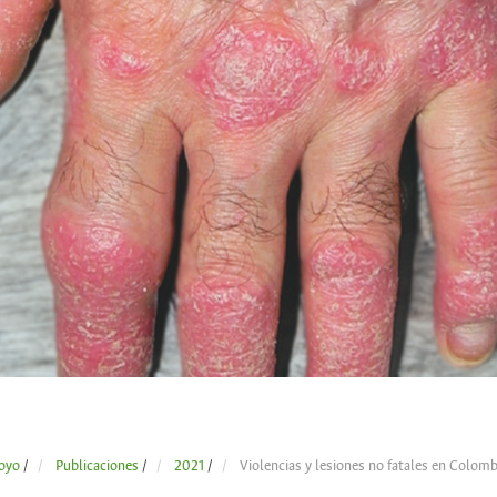
oyo
/
Publicaciones
/
2021
/
Violencias y lesiones no fatales en Colomb