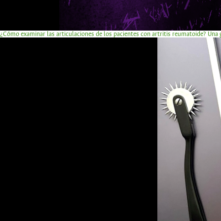
¿Cómo examinar las articulaciones de los pacientes con artritis reumatoide? Una g