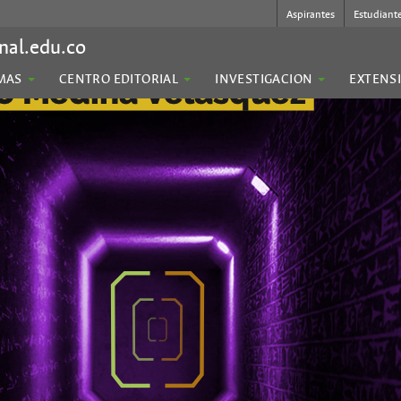
Aspirantes
Estudiant
nal.edu.co
MAS
CENTRO EDITORIAL
INVESTIGACION
EXTENS