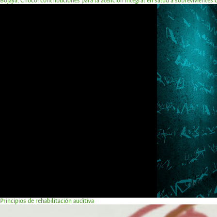
Bojayá, Chocó: contribuciones para la atención integral en salud a sobrevivientes
Principios de rehabilitación auditiva