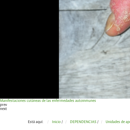
Manifestaciones cutáneas de las enfermedades autoinmunes
prev
next
Está aquí:
Inicio
/
DEPENDENCIAS
/
Unidades de ap