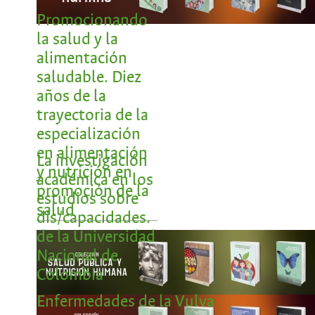
Promocionando
la salud y la
alimentación
saludable. Diez
años de la
trayectoria de la
especialización
en alimentación
La investigación
y nutrición en
académica en los
promoción de la
estudios sobre
salud
dis/capacidades.
de la Universidad
Nacional de
Colombia
Enfermedades de la Vulva