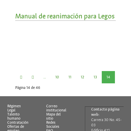
Manual de reanimación para Legos
...
10
11
12
13
14
Página 14 de 46
...
16
17
18
Régimen
Correo
Contacto página
Legal
institucional
Talento
Mapa del
web:
humano
sitio
Carrera 30 No. 45-
Contratación
Redes
03
Ofertas de
Sociales
Edificio 471
empleo
FAQ