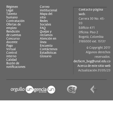
Régimen
Correo
Contacto página
Legal
institucional
Talento
Mapa del
web:
humano
sitio
Carrera 30 No. 45-
Contratación
Redes
03
Ofertas de
Sociales
Edificio 471
empleo
FAQ
Rendición
Quejas y
Oficina: Piso 2
de cuentas
reclamos
Bogotá, Colombia
Concurso
Atención en
3165000 ext. 15137
docente
línea
Pago
Encuesta
© Copyright 2017
Virtual
Contáctenos
Algunos derechos
Control
Estadísticas
interno
Glosario
reservados.
Calidad
decfacm_bog@unal.edu.co
Buzón de
Acerca de este sitio web
notificaciones
Actualización:31/05/23