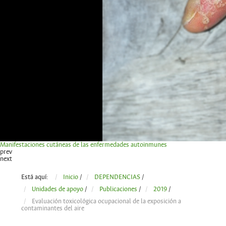
Manifestaciones cutáneas de las enfermedades autoinmunes
prev
next
Está aquí:
Inicio
/
DEPENDENCIAS
/
Unidades de apoyo
/
Publicaciones
/
2019
/
Evaluación toxicológica ocupacional de la exposición a
contaminantes del aire