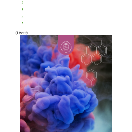
2
3
4
5
(1 Vote)