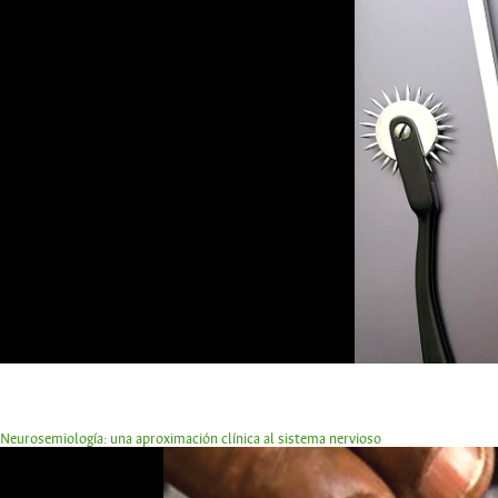
Neurosemiología: una aproximación clínica al sistema nervioso