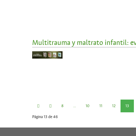
Multitrauma y maltrato infantil: e
8
...
10
11
12
13
Página 13 de 46