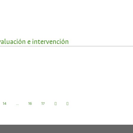
valuación e intervención
14
...
16
17