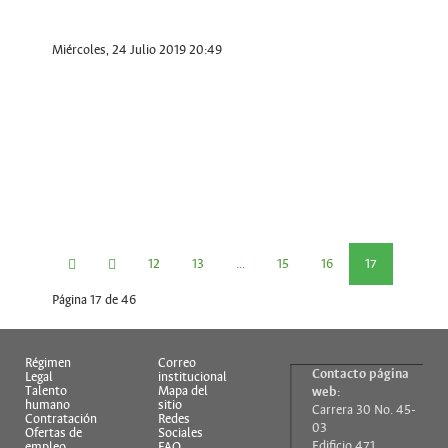
Miércoles, 24 Julio 2019 20:49
12
13
...
15
16
17
Página 17 de 46
18
19
...
21
Régimen
Correo
Contacto página
Legal
institucional
Talento
Mapa del
web:
humano
sitio
Carrera 30 No. 45-
Contratación
Redes
03
Ofertas de
Sociales
Edificio 471
empleo
FAQ