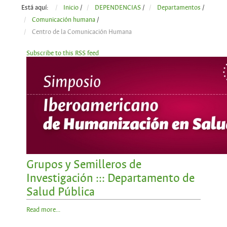
Está aquí:
Inicio
/
DEPENDENCIAS
/
Departamentos
/
Comunicación humana
/
Centro de la Comunicación Humana
Subscribe to this RSS feed
Grupos y Semilleros de
Investigación ::: Departamento de
Salud Pública
Read more...