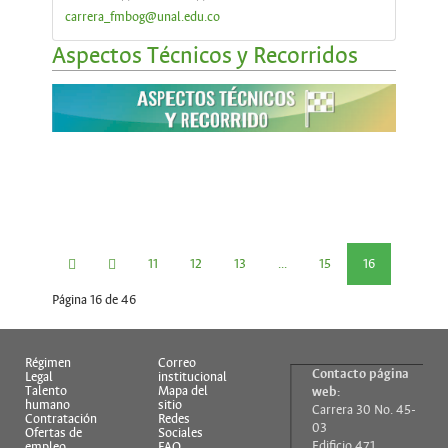
carrera_fmbog@unal.edu.co
Aspectos Técnicos y Recorridos
11
12
13
...
15
16
Página 16 de 46
17
18
19
...
Régimen
Correo
Contacto página
Legal
institucional
Talento
Mapa del
web:
humano
sitio
Carrera 30 No. 45-
Contratación
Redes
03
Ofertas de
Sociales
Edificio 471
empleo
FAQ