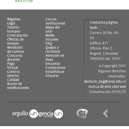
back to top
Régimen
Correo
Contacto página
Legal
institucional
Talento
Mapa del
web:
humano
sitio
Carrera 30 No. 45-
Contratación
Redes
03
Ofertas de
Sociales
Edificio 471
empleo
FAQ
Rendición
Quejas y
Oficina: Piso 2
de cuentas
reclamos
Bogotá, Colombia
Concurso
Atención en
3165000 ext. 15137
docente
línea
Pago
Encuesta
© Copyright 2017
Virtual
Contáctenos
Algunos derechos
Control
Estadísticas
interno
Glosario
reservados.
Calidad
decfacm_bog@unal.edu.co
Buzón de
Acerca de este sitio web
notificaciones
Actualización:31/05/23