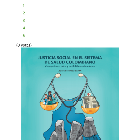
1
2
3
4
5
(0 votes)