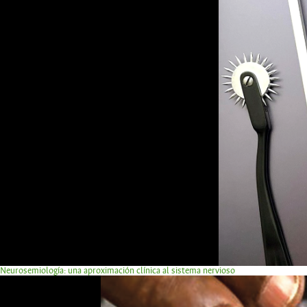
Neurosemiología: una aproximación clínica al sistema nervioso