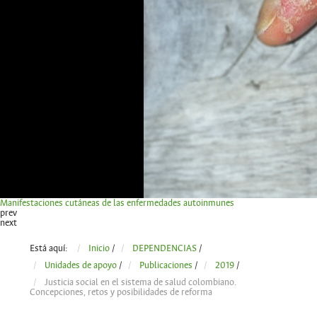
Manifestaciones cutáneas de las enfermedades autoinmunes
prev
next
Está aquí:
Inicio
/
DEPENDENCIAS
/
Unidades de apoyo
/
Publicaciones
/
2019
/
Justicia social en el sistema de salud colombiano.
Concepciones, retos y posibilidades de reforma