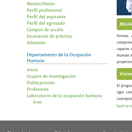
Misión/Visión
Perfil profesional
Perfil del aspirante
Perfil del egresado
Misi
Campos de acción
Escenarios de práctica
Formar, 
Admisión
comprend
capaces d
Departamento de la Ocupación
muevan en
Humana
proyectos
Inicio
Visió
Grupos de investigación
Publicaciones
El progra
Profesores
rigor con
Laboratorio de la ocupación humana
concepció
Áreas
back to t