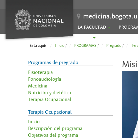
medicina.bogota.u
LA FACULTAD
PROGRA
SEDES
Está aquí:
Inicio
/
PROGRAMAS
/
Pregrado
/
Ter
Programas de pregrado
Misi
Fisioterapia
Fonoaudiología
Medicina
Nutrición y dietética
Terapia Ocupacional
Terapia Ocupacional
Inicio
Descripción del programa
Objetivos del programa