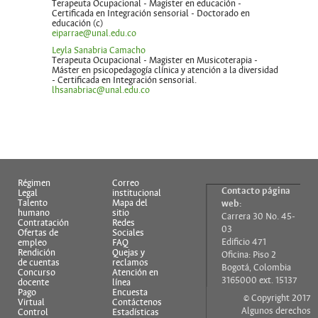
Terapeuta Ocupacional - Magister en educación -
Certificada en Integración sensorial - Doctorado en
educación (c)
eiparrae@unal.edu.co
Leyla Sanabria Camacho
Terapeuta Ocupacional - Magister en Musicoterapia -
Máster en psicopedagogía clínica y atención a la diversidad
- Certificada en Integración sensorial.
lhsanabriac@unal.edu.co
Régimen
Correo
Contacto página
Legal
institucional
Talento
Mapa del
web:
humano
sitio
Carrera 30 No. 45-
Contratación
Redes
03
Ofertas de
Sociales
Edificio 471
empleo
FAQ
Rendición
Quejas y
Oficina: Piso 2
de cuentas
reclamos
Bogotá, Colombia
Concurso
Atención en
3165000 ext. 15137
docente
línea
Pago
Encuesta
© Copyright 2017
Virtual
Contáctenos
Algunos derechos
Control
Estadísticas