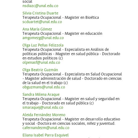
social
nsdiazc@unal.edu.co
Silvia Cristina Duarte
Terapeuta Ocupacional - Magister en Bioética
scduartet@unal.edu.co
Ana María Gómez
Terapeuta Ocupacional - Magister en educación
amgomezg@unal.edu.co
Olga Luz Peñas Felizzola
Terapeuta Ocupacional - Especialista en Análisis de
políticas públicas - Magister en salud pública - Doctorado
en estudios políticos (c)
olpenasf@unal.edu.co
Olga Beatriz Guzmán
Terapeuta Ocupacional - Especialista en Salud Ocupacional
- Magister administración de salud - Doctorado en ciencias
de la salud en el trabajo (c)
obguzmans@unal.edu.co
Sandra Milena Araque
Terapeuta Ocupacional - Magister en salud y seguridad en
el trabajo - Doctorado en salud pública (c)
smaraquej@unal.edu.co
Aleida Fernández Moreno
Terapeuta Ocupacional - Magister en desarrollo educativo
y social -Doctora en ciencias sociales, niñez y juventud.
cafernandezm@unal.edu.co
Eliana Isabel Parra Esquivel