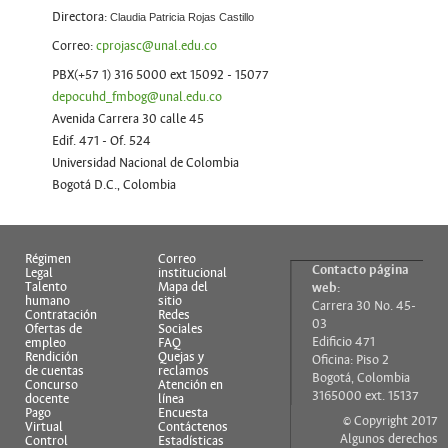
Directora:
Claudia Patricia Rojas Castillo
Correo:
cprojasc@unal.edu.co
PBX(+57 1) 316 5000 ext 15092 - 15077
depocuhd_fmbog@unal.edu.co
Avenida Carrera 30 calle 45
Edif. 471 - Of. 524
Universidad Nacional de Colombia
Bogotá D.C., Colombia
Régimen
Correo
Contacto página
Legal
institucional
Talento
Mapa del
web:
humano
sitio
Carrera 30 No. 45-
Contratación
Redes
03
Ofertas de
Sociales
Edificio 471
empleo
FAQ
Rendición
Quejas y
Oficina: Piso 2
de cuentas
reclamos
Bogotá, Colombia
Concurso
Atención en
3165000 ext. 15137
docente
línea
Pago
Encuesta
© Copyright 2017
Virtual
Contáctenos
Algunos derechos
Control
Estadísticas