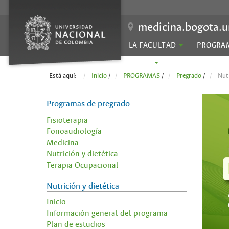
medicina.bogota.u
LA FACULTAD
PROGRA
SEDES
Está aquí:
Inicio
/
PROGRAMAS
/
Pregrado
/
Nutr
Programas de pregrado
Fisioterapia
Fonoaudiología
Medicina
Nutrición y dietética
Terapia Ocupacional
Nutrición y dietética
Inicio
Información general del programa
Plan de estudios