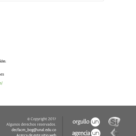
ión:
nes
o/
© Copyright 2017
Algunos derechos reservados.
decfacm_bog@unal.edu.co
Acerca de este sitio web