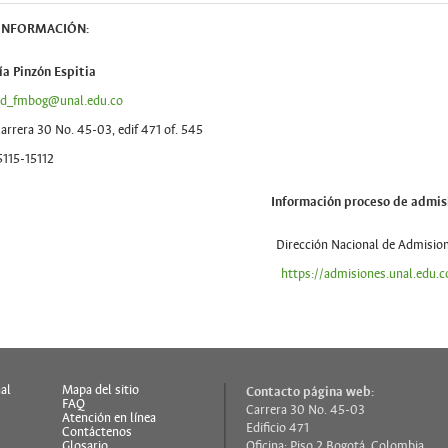
INFORMACIÓN:
ía Pinzón Espitia
ud_fmbog@unal.edu.co
arrera 30 No. 45-03, edif 471 of. 545
5115-15112
Información proceso de admis
Dirección Nacional de Admisio
https://admisiones.unal.edu.c
al
Mapa del sitio
Contacto página web:
FAQ
Carrera 30 No. 45-03
s
Atención en línea
Edificio 471
Contáctenos
Glosario
Oficina: Piso 2 Bogotá, Colombia