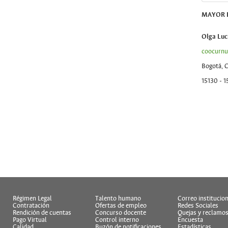
MAYOR 
Olga Luc
coocurn
Bogotá, C
15130 - 1
Régimen Legal
Talento humano
Correo institucion
Contratación
Ofertas de empleo
Redes Sociales
Rendición de cuentas
Concurso docente
Quejas y reclamo
Pago Virtual
Control interno
Encuesta
Calidad
Buzón de notificaciones
Estadísticas