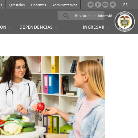
ES
es
Egresados
Docentes
Administrativos
ION
DEPENDENCIAS
INGRESAR