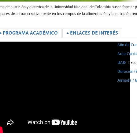
ma de nutrición y dietética de la Universidad Nacional de Colombia busca formar pr
capaces de actuar creativamente en los campos de la alimentación y la nutrición te
+ PROGRAMA ACADÉMICO
+ ENLACES DE INTERÉS
Año de Cre
Área Curric
UAB:
Depar
Duración (
Jornada / 