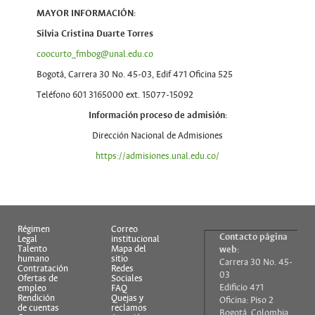
MAYOR INFORMACIÓN:
Silvia Cristina Duarte Torres
coocurto_fmbog@unal.edu.co
Bogotá, Carrera 30 No. 45-03, Edif 471 Oficina 525
Teléfono 601 3165000 ext. 15077-15092
Información proceso de admisión:
Dirección Nacional de Admisiones
https://admisiones.unal.edu.co/
Régimen
Correo
Contacto página
Legal
institucional
Talento
Mapa del
web:
humano
sitio
Carrera 30 No. 45-
Contratación
Redes
03
Ofertas de
Sociales
Edificio 471
empleo
FAQ
Rendición
Quejas y
Oficina: Piso 2
de cuentas
reclamos
Bogotá, Colombia