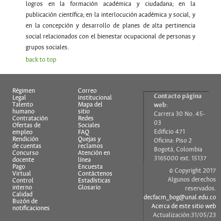
logros en la formación académica y ciudadana; en la
publicación científica; en la interlocución académica y social, y
en la concepción y desarrollo de planes de alta pertinencia
social relacionados con el bienestar ocupacional de personas y
grupos sociales.
back to top
Régimen
Correo
Contacto página
Legal
institucional
Talento
Mapa del
web:
humano
sitio
Carrera 30 No. 45-
Contratación
Redes
03
Ofertas de
Sociales
Edificio 471
empleo
FAQ
Rendición
Quejas y
Oficina: Piso 2
de cuentas
reclamos
Bogotá, Colombia
Concurso
Atención en
3165000 ext. 15137
docente
línea
Pago
Encuesta
© Copyright 2017
Virtual
Contáctenos
Algunos derechos
Control
Estadísticas
interno
Glosario
reservados.
Calidad
decfacm_bog@unal.edu.co
Buzón de
Acerca de este sitio web
notificaciones
Actualización:31/05/23