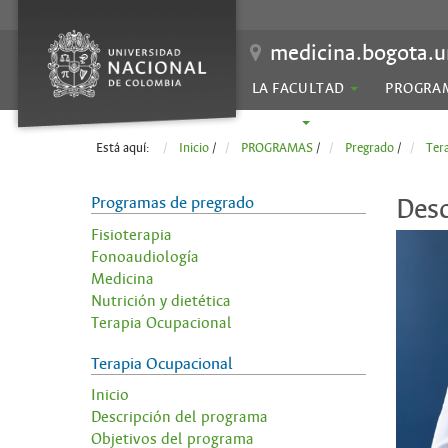
medicina.bogota.u
LA FACULTAD
PROGRA
SEDES
Está aquí:
Inicio
/
PROGRAMAS
/
Pregrado
/
Ter
Programas de pregrado
Desc
Fisioterapia
Fonoaudiología
Medicina
Nutrición y dietética
Terapia Ocupacional
Terapia Ocupacional
Inicio
Descripción del programa
Objetivos del programa