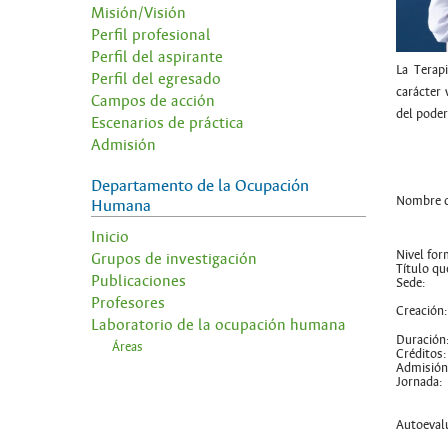
Misión/Visión
Perfil profesional
Perfil del aspirante
La Terap
Perfil del egresado
carácter 
Campos de acción
del poder
Escenarios de práctica
Admisión
Departamento de la Ocupación
Nombre d
Humana
Inicio
Nivel for
Grupos de investigación
Título qu
Publicaciones
Sede:
Profesores
Creación
Laboratorio de la ocupación humana
Duración
Áreas
Créditos:
Admisión
Jornada:
Autoeval