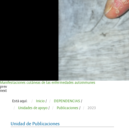
Manifestaciones cutáneas de las enfermedades autoinmunes
prev
next
Está aquí:
Inicio
/
DEPENDENCIAS
/
Unidades de apoyo
/
Publicaciones
/
2023
Unidad de Publicaciones