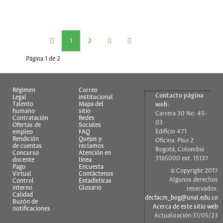
1
2
Página 1 de 2
Régimen
Correo
Contacto página
Legal
institucional
Talento
Mapa del
web:
humano
sitio
Carrera 30 No. 45-
Contratación
Redes
03
Ofertas de
Sociales
Edificio 471
empleo
FAQ
Rendición
Quejas y
Oficina: Piso 2
de cuentas
reclamos
Bogotá, Colombia
Concurso
Atención en
3165000 ext. 15137
docente
línea
Pago
Encuesta
© Copyright 2017
Virtual
Contáctenos
Algunos derechos
Control
Estadísticas
interno
Glosario
reservados.
Calidad
decfacm_bog@unal.edu.co
Buzón de
Acerca de este sitio web
notificaciones
Actualización:31/05/23