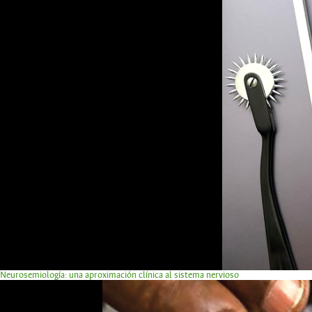
Neurosemiología: una aproximación clínica al sistema nervioso