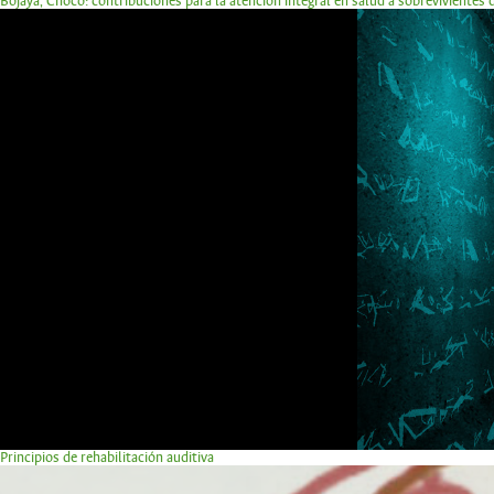
Bojayá, Chocó: contribuciones para la atención integral en salud a sobrevivientes
Principios de rehabilitación auditiva