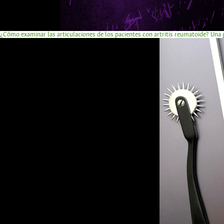
¿Cómo examinar las articulaciones de los pacientes con artritis reumatoide? Una g