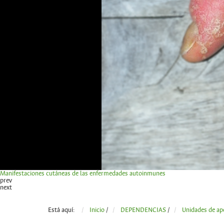
Manifestaciones cutáneas de las enfermedades autoinmunes
prev
next
Está aquí:
Inicio
/
DEPENDENCIAS
/
Unidades de ap