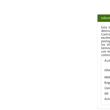
Inform
Este l
destru
Castro
excele
postop
los úl
latino
con m
conoci
Au
Alb
Médi
Bog
(Jan
del
Act