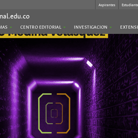
Aspirantes
Estudiant
nal.edu.co
MAS
CENTRO EDITORIAL
INVESTIGACION
EXTENS