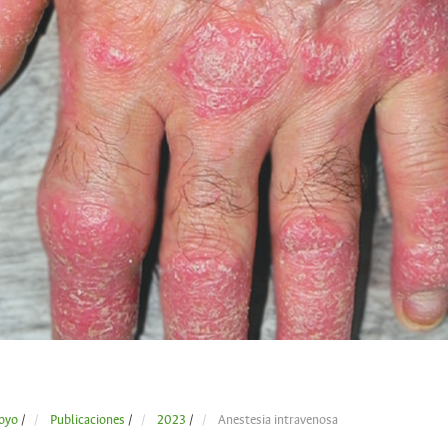
oyo
/
Publicaciones
/
2023
/
Anestesia intravenosa