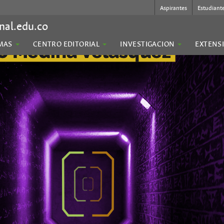
Aspirantes
Estudiant
nal.edu.co
MAS
CENTRO EDITORIAL
INVESTIGACION
EXTENS