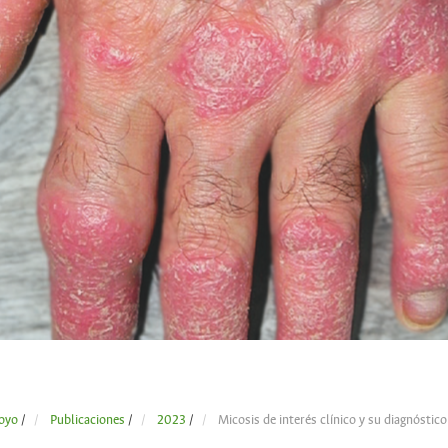
oyo
/
Publicaciones
/
2023
/
Micosis de interés clínico y su diagnóstico