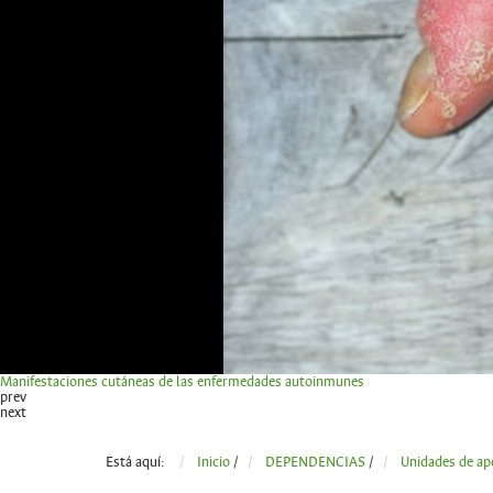
Manifestaciones cutáneas de las enfermedades autoinmunes
prev
next
Está aquí:
Inicio
/
DEPENDENCIAS
/
Unidades de ap