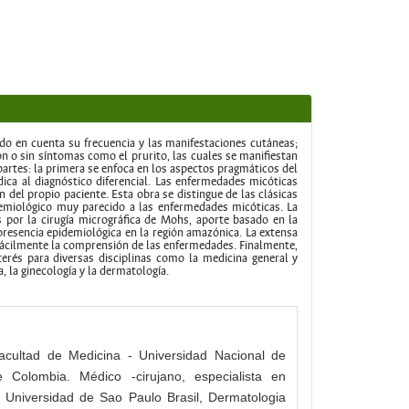
ndo en cuenta su frecuencia y las manifestaciones cutáneas;
n o sin síntomas como el prurito, las cuales se manifiestan
partes: la primera se enfoca en los aspectos pragmáticos del
ica al diagnóstico diferencial. Las enfermedades micóticas
 del propio paciente. Esta obra se distingue de las clásicas
emiológico muy parecido a las enfermedades micóticas. La
s por la cirugía micrográfica de Mohs, aporte basado en la
presencia epidemiológica en la región amazónica. La extensa
 fácilmente la comprensión de las enfermedades. Finalmente,
nterés para diversas disciplinas como la medicina general y
ía, la ginecología y la dermatología.
Facultad de Medicina - Universidad Nacional de
olombia. Médico -cirujano, especialista en
 Universidad de Sao Paulo Brasil, Dermatologia