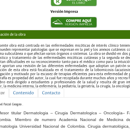
Versión Impresa
ación de la obra
sente obra está centrada en las enfermedades micóticas de interés clínico tenie
pueden representar patologías que se expresan en la piel y los anexos cutáneos co
ma subcutánea o que afectan varios órganos o sistemas. La obra se dividió en dos 
stico y tratamiento de las enfermedades micóticas cutáneas y la segunda se ded
tan dificultades en su reconocimiento tanto para el médico como para la intuición
 aportan una revisión de las diferentes enfermedades que adoptan un patrón s
ción de esta obra está focalizada en el tratamiento de la lobomicosis-lacaziosi
igación y motivado por la escasez de terapias eficientes para esta enfermedad de 
rafía es propiedad del autor, la cual fue recopilada durante muchos años y recrea
ibro está dirigido a estudiantes y profesionales de la salud y resulta de gran i
r, la medicina interna, la enfermería, la pediatría, la geriatría, la cirugía, la oncolog
tor
Contenido
Contacto
el Faizal Geagea .
fesor titular Dermatologia – Cirugia Dermatologica – Oncología– 
ombia. Miembro de numero Academia Nacional de Medicina de C
matologia Universidad Nacional de Colombia. Cirugia dermatológica,