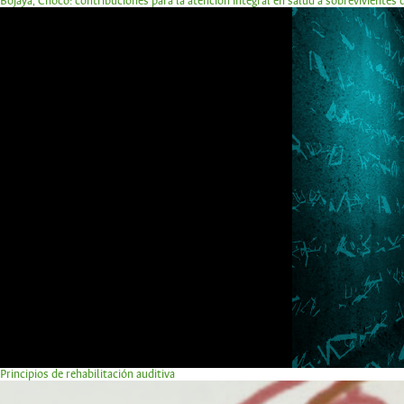
Bojayá, Chocó: contribuciones para la atención integral en salud a sobrevivientes
Principios de rehabilitación auditiva