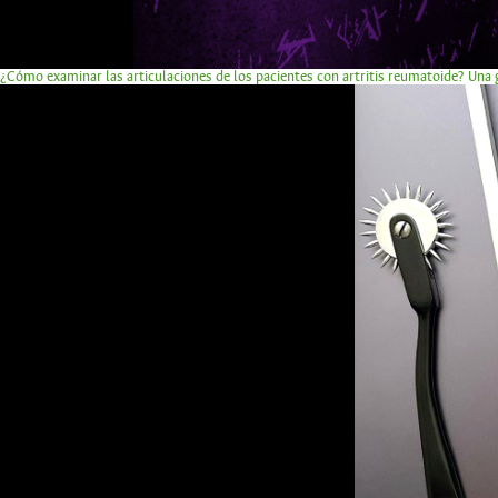
¿Cómo examinar las articulaciones de los pacientes con artritis reumatoide? Una g