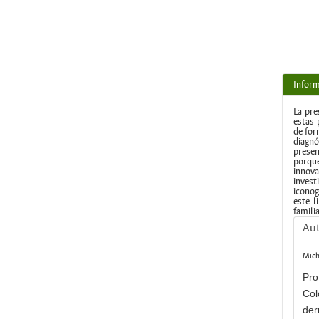
Inform
La pre
estas 
de for
diagnó
presen
porque
innova
invest
iconog
este l
familia
Au
Mich
Pro
Col
der