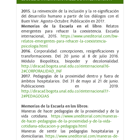
2015.
La reinvención de la inclusión y la re-significación
del desarrollo humano a partir de los diálogos con el
Buen Vivir. Agosto-Octubre. Publicación en 2017.
Memorias de la Escuela en el libro:
Relatos
emergentes para rehacer la coexistencia. Escuela
internacional, 2015.
https://www.uneditorial.com/bw-
relatos-emergentes-para-rehacer-la-coexistencia-
psicologia.html
2016.
Corporalidad: concepciones, resignificaciones y
transformaciones. Del 20 junio al 8 de julio 2016.
Módulo Biopolítica, biopoder y decolonialidad.
http://diracad.bogota.unal.edu.co/einternacional16-
2#CORPORALIDAD_INF
2017.
Pedagogías de la proximidad dentro y fuera de
ámbitos hospitalarios. Del 31 de mayo al 21 de junio.
Publicaciones en 2019.
http://diracad.bogota.unal.edu.co/einternacional17-
2#PEDAGOGIAS
Memorias de la Escuela en los libros:
Maneras de hacer pedagogías de la proximidad y de la
vida cotidiana.
https://www.uneditorial.com/maneras-
de-hacer-pedagogias-de-la-proximidad-y-de-la-vida-
cotidiana-educacion-y-pedagogia.html
Maneras de sentir las pedagogías hospitalarias y
domiciliarias.
https://www.uneditorial.com/maneras-de-