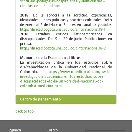
sentir-las-pedagogias-hospitalarias-y-domiciliarias--
ciencias-de-la-salud.html
2018.
De la sordera a la sorditud: experiencias,
identidades, luchas políticas y prácticas culturales. Del 9
de enero al 2 de febrero. Enlaces en canal de youtube.
http://diracad.bogota.unal.edu.co/einternacional18-1
2018.
Estudios críticos latinoamericanos en
dis/capacidades. Del 5 al 29 de junio. Publicaciones en
prensa.
http://diracad.bogota.unal.edu.co/einternacional18-2
Memorias de la Escuela en el libro:
La investigación crítica en los estudios sobre
dis/capacidades de la Universidad Nacional de
https://www.uneditorial.com/bw-la-
Colombia.
investigacion-academica-en-los-estudios-sobre-
discapacidades-de-la-universidad-nacional-de-
colombia-medicina.html
Centro de pensamiento
El Centro de pensamiento Dis/capacidades, corpo-
back to top
diversidad y corpo-disidencias es una propuesta
preparada por Dora Munévar, Nicolás Torres, Ana Yineth
Gómez, Conni Guevara, Diana Piñeros y Ángela Martínez
(Maestría..., 2019), con base en los debates académicos y
Régimen
Correo