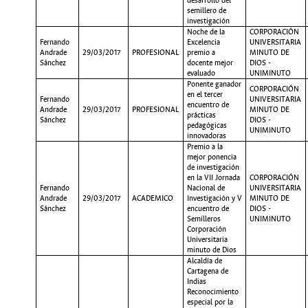
desarrollo del
semillero de
investigación
Noche de la
CORPORACIÓN
Fernando
Excelencia
UNIVERSITARIA
Andrade
29/03/2017
PROFESIONAL
premio a
MINUTO DE
Sánchez
docente mejor
DIOS -
evaluado
UNIMINUTO
Ponente ganador
CORPORACIÓN
en el tercer
Fernando
UNIVERSITARIA
encuentro de
Andrade
29/03/2017
PROFESIONAL
MINUTO DE
prácticas
Sánchez
DIOS -
pedagógicas
UNIMINUTO
innovadoras
Premio a la
mejor ponencia
de investigación
en la VII Jornada
CORPORACIÓN
Fernando
Nacional de
UNIVERSITARIA
Andrade
29/03/2017
ACADEMICO
Investigación y V
MINUTO DE
Sánchez
encuentro de
DIOS -
Semilleros
UNIMINUTO
Corporación
Universitaria
minuto de Dios
Alcaldía de
Cartagena de
Indias
Reconocimiento
especial por la