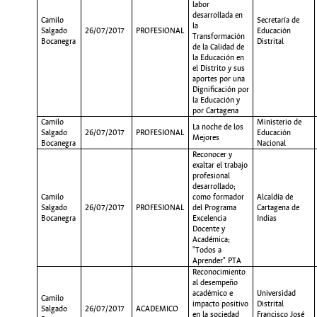
labor
desarrollada en
Camilo
Secretaría de
la
Salgado
26/07/2017
PROFESIONAL
Educación
Transformación
Bocanegra
Distrital
de la Calidad de
la Educación en
el Distrito y sus
aportes por una
Dignificación por
la Educación y
por Cartagena
Camilo
Ministerio de
La noche de los
Salgado
26/07/2017
PROFESIONAL
Educación
Mejores
Bocanegra
Nacional
Reconocer y
exaltar el trabajo
profesional
desarrollado;
Camilo
como formador
Alcaldía de
Salgado
26/07/2017
PROFESIONAL
del Programa
Cartagena de
Bocanegra
Excelencia
Indias
Docente y
Académica;
"Todos a
Aprender" PTA
Reconocimiento
al desempeño
académico e
Universidad
Camilo
impacto positivo
Distrital
Salgado
26/07/2017
ACADEMICO
en la sociedad
Francisco José