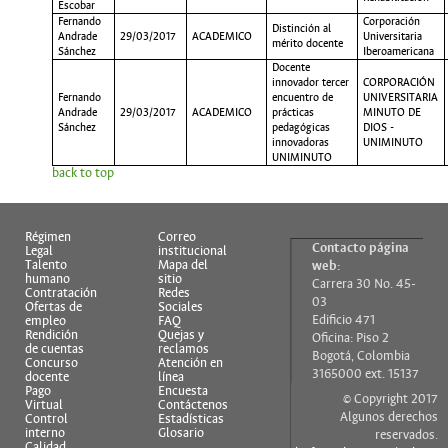
Escobar
Fernando
Corporación
Distinción al
Andrade
29/03/2017
ACADEMICO
Universitaria
mérito docente
Sánchez
Iberoamericana
Docente
innovador tercer
CORPORACIÓN
Fernando
encuentro de
UNIVERSITARIA
Andrade
29/03/2017
ACADEMICO
prácticas
MINUTO DE
Sánchez
pedagógicas
DIOS -
innovadoras
UNIMINUTO
UNIMINUTO
back to top
Régimen
Correo
Contacto página
Legal
institucional
Talento
Mapa del
web:
humano
sitio
Carrera 30 No. 45-
Contratación
Redes
03
Ofertas de
Sociales
Edificio 471
empleo
FAQ
Rendición
Quejas y
Oficina: Piso 2
de cuentas
reclamos
Bogotá, Colombia
Concurso
Atención en
3165000 ext. 15137
docente
línea
Pago
Encuesta
© Copyright 2017
Virtual
Contáctenos
Algunos derechos
Control
Estadísticas
interno
Glosario
reservados.
Calidad