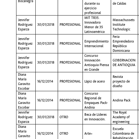
Bocanegra
durante su
de Caldas
ejercicio
profesional
MIT TR35.
Jennifer
Massachussets
Innovadora
Rodríguez
30/01/2018
PROFESIONAL
Institute
Menor de 35
Esparza
Technologic
Latinoamérica
Feria
Jennifer
Emprendimiento
Emprendedora
Rodríguez
30/01/2018
PROFESIONAL
Internacional
República
Esparza
Dominicana
Concurso
Jennifer
Innovación
GOBERNACION
Rodríguez
30/01/2018
PROFESIONAL
Antioquia Piensa
DE ANTIOQUIA
Esparza
en Grande
Diana
Revista
María
16/12/2014
PROFESIONAL
Lápiz de acero
proyecto de
Garavito
diseño
Escobar
Diana
Concurso
María
Regional de
16/12/2014
PROFESIONAL
Andina Pack
Garavito
Empaques Pack-
Escobar
Andina
Jennifer
The Royal
Beca de Líderes
Rodríguez
30/01/2018
OTRO
Academy of
en Innovación.
Esparza
engineering
Diana
Escuela
María
16/12/2014
OTRO
Arte+
Colombiana de
Garavito
Rehabilitación