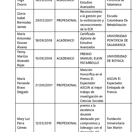
Vega
18/09/2008
ACADEMICO
Pontificia de
Estudios
Osorio
Salamanca
Avanzados
Reconocimiento
Gloria
a la gestión por
Escuela
Isabel
29/03/2007
PROFESIONAL
la visibilización y
Colombiana De
Bermúdez
reconocimiento
Rehabilitación
Jaimes
de la ECR
María
Certificado
UNIVERSIDAD
Antonieta
diploma de
18/09/2008
ACADEMICO
PONTIFICIA DE
Dussan
Estudios
SALAMANCA
Álvarez
Avanzados
Yenny
PREMIO
Maritza
UNIVERSIDAD
15/09/2006
ACADEMICO
MANUEL ELKIN
Alvarado
DE BOYACA
PATARROLLO
Rojas
Mención
Honorífica en el
María
Premio El
ASCUN El
Fernanda
Espectador
Espectador
27/09/2007
PROFESIONAL
Bravo
ASCUN al mejor
Embajada de
Delgado
trabajo de
Francia
investigación en
Ciencias Sociales
premio a la
excelencia
docente
Mary Luz
destacado por
Fundación
Parra
12/03/2010
PROFESIONAL
compromiso y
Universitaria
Gómez
liderazgo con el
San Martin