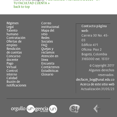
TU FACULTAD CUENTA »
back to top
Régimen
Correo
Contacto página
Legal
institucional
Talento
Mapa del
web:
humano
sitio
Carrera 30 No. 45-
Contratación
Redes
03
Ofertas de
Sociales
Edificio 471
empleo
FAQ
Rendición
Quejas y
Oficina: Piso 2
de cuentas
reclamos
Bogotá, Colombia
Concurso
Atención en
3165000 ext. 15137
docente
línea
Pago
Encuesta
© Copyright 2017
Virtual
Contáctenos
Algunos derechos
Control
Estadísticas
interno
Glosario
reservados.
Calidad
decfacm_bog@unal.edu.co
Buzón de
Acerca de este sitio web
notificaciones
Actualización:31/05/23