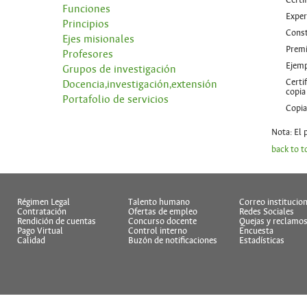
Certi
Funciones
Experi
Principios
Const
Ejes misionales
Premi
Profesores
Ejemp
Grupos de investigación
Certi
Docencia,investigación,extensión
copia
Portafolio de servicios
Copia
Nota: El
back to t
Régimen Legal
Talento humano
Correo institucion
Contratación
Ofertas de empleo
Redes Sociales
Rendición de cuentas
Concurso docente
Quejas y reclamo
Pago Virtual
Control interno
Encuesta
Calidad
Buzón de notificaciones
Estadísticas