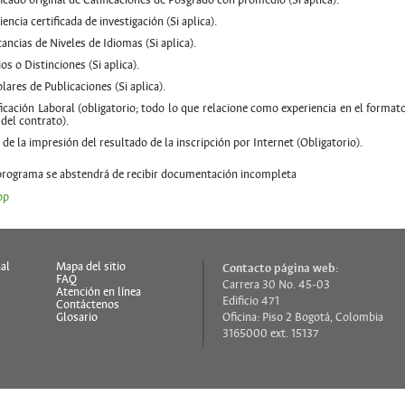
ficado original de Calificaciones de Posgrado con promedio (Si aplica).
encia certificada de investigación (Si aplica).
ancias de Niveles de Idiomas (Si aplica).
os o Distinciones (Si aplica).
lares de Publicaciones (Si aplica).
ficación Laboral (obligatorio; todo lo que relacione como experiencia en el formato
 del contrato).
 de la impresión del resultado de la inscripción por Internet (Obligatorio).
 programa se abstendrá de recibir documentación incompleta
op
al
Mapa del sitio
Contacto página web:
FAQ
Carrera 30 No. 45-03
s
Atención en línea
Edificio 471
Contáctenos
Glosario
Oficina: Piso 2 Bogotá, Colombia
3165000 ext. 15137