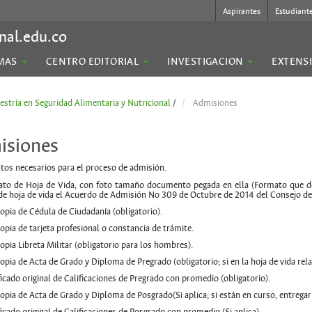
Aspirantes
Estudiant
nal.edu.co
MAS
CENTRO EDITORIAL
INVESTIGACION
EXTENS
stría en Seguridad Alimentaria y Nutricional
/
Admisiones
isiones
os necesarios para el proceso de admisión.
to de Hoja de Vida, con foto tamaño documento pegada en ella (Formato que des
de hoja de vida el Acuerdo de Admisión No 309 de Octubre de 2014 del Consejo de 
opia de Cédula de Ciudadanía (obligatorio).
opia de tarjeta profesional o constancia de trámite.
opia Libreta Militar (obligatorio para los hombres).
opia de Acta de Grado y Diploma de Pregrado (obligatorio; si en la hoja de vida re
ficado original de Calificaciones de Pregrado con promedio (obligatorio).
opia de Acta de Grado y Diploma de Posgrado(Si aplica; si están en curso, entregar 