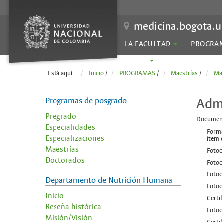
medicina.bogota.u
LA FACULTAD
PROGRA
SEDES
Está aquí:
Inicio
/
PROGRAMAS
/
Maestrías
/
Mae
Programas de posgrado
Adm
Pregrado
Document
Especialidades
Forma
Especializaciones
ítem 
Maestrías
Fotoc
Doctorados
Fotoc
Fotoc
Departamento de Nutrición Humana
Fotoc
Inicio
Certi
Reseña histórica
Fotoc
Misión/Visión