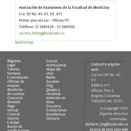
Asociación de Exalumnos de la Facultad de
Medicina
Cra. 30 No. 45-03, Ed. 471
Primer piso ala sur - Oficina 111
Teléfono: (1) 3681429 - (1) 3681582
carrera_fmbog@unal.edu.co
back to top
Régimen
Correo
Contacto página
Legal
institucional
Talento
Mapa del
web:
humano
sitio
Carrera 30 No. 45-
Contratación
Redes
03
Ofertas de
Sociales
Edificio 471
empleo
FAQ
Rendición
Quejas y
Oficina: Piso 2
de cuentas
reclamos
Bogotá, Colombia
Concurso
Atención en
3165000 ext. 15137
docente
línea
Pago
Encuesta
© Copyright 2017
Virtual
Contáctenos
Algunos derechos
Control
Estadísticas
interno
Glosario
reservados.
Calidad
decfacm_bog@unal.edu.co
Buzón de
Acerca de este sitio web
notificaciones