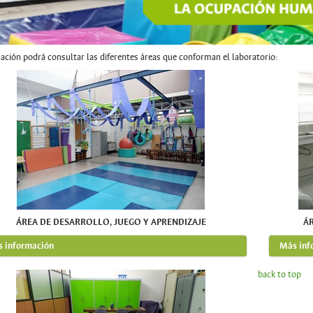
ación podrá consultar las diferentes áreas que conforman el laboratorio:
ÁREA DE DESARROLLO, JUEGO Y APRENDIZAJE
Á
 información
Más inf
back to top