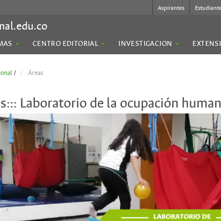
Aspirantes
Estudiant
nal.edu.co
MAS
CENTRO EDITORIAL
INVESTIGACION
EXTENS
ional
/
Áreas
s::: Laboratorio de la ocupación huma