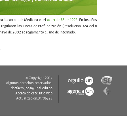
a la carrera de Medicina en el
acuerdo 38 de 1992
. En los años
y regularon las Líneas de Profundización ( resolución 024 del 8
e mayo de 2002 se reglamentó el año de Internado.
.
© Copyright 2017
Algunos derechos reservados.
decfacm_bog@unal.edu.co
Acerca de este sitio web
Actualización:31/05/23