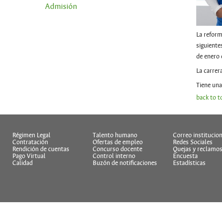
Admisión
La reform
siguiente
de enero 
La carrer
Tiene una
back to t
Régimen Legal
Talento humano
Correo institucion
Contratación
Ofertas de empleo
Redes Sociales
Rendición de cuentas
Concurso docente
Quejas y reclamo
Pago Virtual
Control interno
Encuesta
Calidad
Buzón de notificaciones
Estadísticas