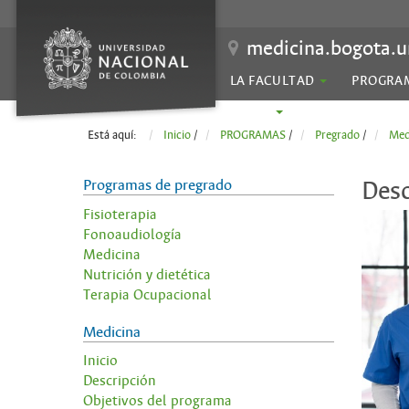
medicina.bogota.u
LA FACULTAD
PROGRA
SEDES
Está aquí:
Inicio
/
PROGRAMAS
/
Pregrado
/
Med
Programas de pregrado
Desc
Fisioterapia
Fonoaudiología
Medicina
Nutrición y dietética
Terapia Ocupacional
Medicina
Inicio
Descripción
Objetivos del programa