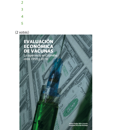
2
3
4
5
(2 votes)