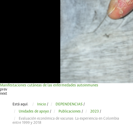
Manifestaciones cutáneas de las enfermedades autoinmunes
prev
next
Está aquí:
Inicio
/
DEPENDENCIAS
/
Unidades de apoyo
/
Publicaciones
/
2023
/
Evaluación económica de vacunas: La experiencia en Colombia
entre 1999 y 2018