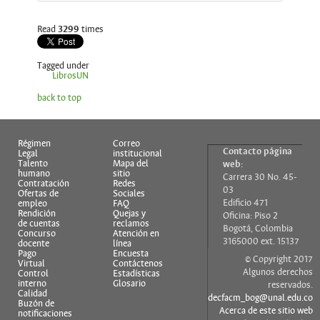
Read
3299
times
Tagged under
LibrosUN
back to top
Régimen
Correo
Contacto página
Legal
institucional
Talento
Mapa del
web:
humano
sitio
Carrera 30 No. 45-
Contratación
Redes
03
Ofertas de
Sociales
Edificio 471
empleo
FAQ
Rendición
Quejas y
Oficina: Piso 2
de cuentas
reclamos
Bogotá, Colombia
Concurso
Atención en
3165000 ext. 15137
docente
línea
Pago
Encuesta
© Copyright 2017
Virtual
Contáctenos
Algunos derechos
Control
Estadísticas
interno
Glosario
reservados.
Calidad
decfacm_bog@unal.edu.co
Buzón de
Acerca de este sitio web
notificaciones