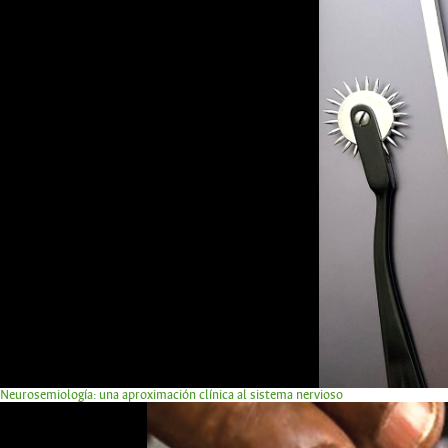
Neurosemiología: una aproximación clínica al sistema nervioso