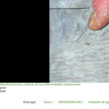
Manifestaciones cutáneas de las enfermedades autoinmunes
prev
next
Está aquí:
Inicio
/
DEPENDENCIAS
/
Unidades de ap