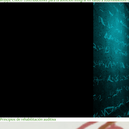
Bojayá, Chocó: contribuciones para la atención integral en salud a sobrevivientes
Principios de rehabilitación auditiva