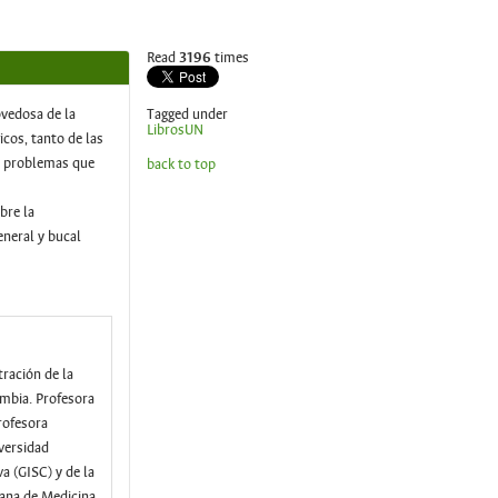
Read
3196
times
ovedosa de la
Tagged under
LibrosUN
cos, tanto de las
os problemas que
back to top
bre la
eneral y bucal
ración de la
ombia. Profesora
rofesora
versidad
a (GISC) y de la
ana de Medicina