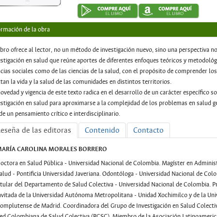
ormación de la obra
libro ofrece al lector, no un método de investigación nuevo, sino una perspectiva n
estigación en salud que reúne aportes de diferentes enfoques teóricos y metodológi
ncias sociales como de las ciencias de la salud, con el propósito de comprender l
ctan la vida y la salud de las comunidades en distintos territorios.
novedad y vigencia de este texto radica en el desarrollo de un carácter específico so
estigación en salud para aproximarse a la complejidad de los problemas en salud g
de un pensamiento crítico e interdisciplinario.
eseña de las editoras
Contenido
Contacto
ARÍA CAROLINA MORALES BORRERO
octora en Salud Pública - Universidad Nacional de Colombia. Magíster en Administ
alud - Pontificia Universidad Javeriana. Odontóloga - Universidad Nacional de Col
itular del Departamento de Salud Colectiva - Universidad Nacional de Colombia. P
nvitada de la Universidad Autónoma Metropolitana - Unidad Xochimilco y de la Uni
omplutense de Madrid. Coordinadora del Grupo de Investigación en Salud Colectiv
ed Colombiana de Salud Colectiva (RCSC). Miembro de la Asociación Latinoameric