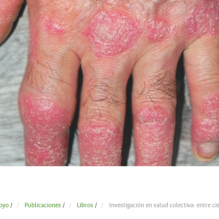
oyo
/
Publicaciones
/
Libros
/
Investigación en salud colectiva: entre cie