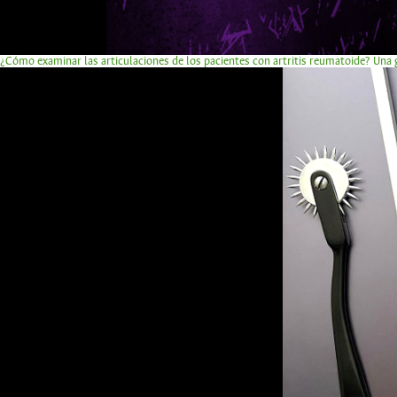
¿Cómo examinar las articulaciones de los pacientes con artritis reumatoide? Una g