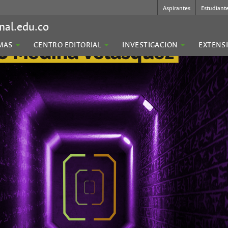
Aspirantes
Estudiant
nal.edu.co
MAS
CENTRO EDITORIAL
INVESTIGACION
EXTENS