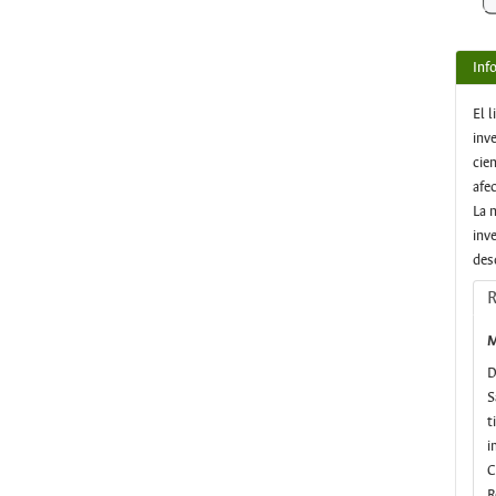
Inf
El 
inv
cie
afe
La 
inv
des
R
M
D
S
t
i
C
R