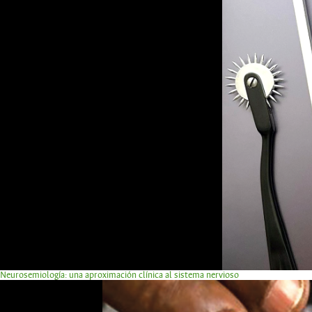
Neurosemiología: una aproximación clínica al sistema nervioso