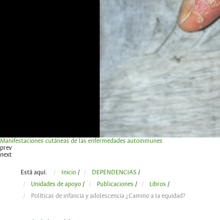
Manifestaciones cutáneas de las enfermedades autoinmunes
prev
next
Está aquí:
Inicio
/
DEPENDENCIAS
/
Unidades de apoyo
/
Publicaciones
/
Libros
/
Políticas de infancia y adolescencia ¿Camino a la equidad?