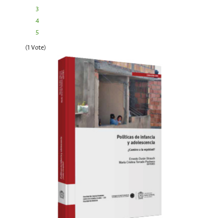
3
4
5
(1 Vote)