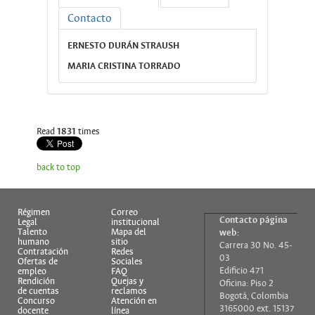
Contacto
ERNESTO DURÁN STRAUSH
MARIA CRISTINA TORRADO
Read
1831
times
back to top
Régimen
Correo
Contacto página
Legal
institucional
Talento
Mapa del
web:
humano
sitio
Carrera 30 No. 45-
Contratación
Redes
03
Ofertas de
Sociales
Edificio 471
empleo
FAQ
Rendición
Quejas y
Oficina: Piso 2
de cuentas
reclamos
Bogotá, Colombia
Concurso
Atención en
3165000 ext. 15137
docente
línea