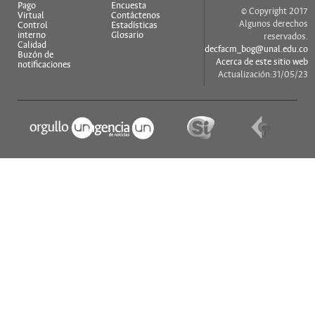
Pago
Encuesta
© Copyright 2017
Virtual
Contáctenos
Algunos derechos
Control
Estadísticas
interno
Glosario
reservados.
Calidad
decfacm_bog@unal.edu.co
Buzón de
Acerca de este sitio web
notificaciones
Actualización:31/05/23