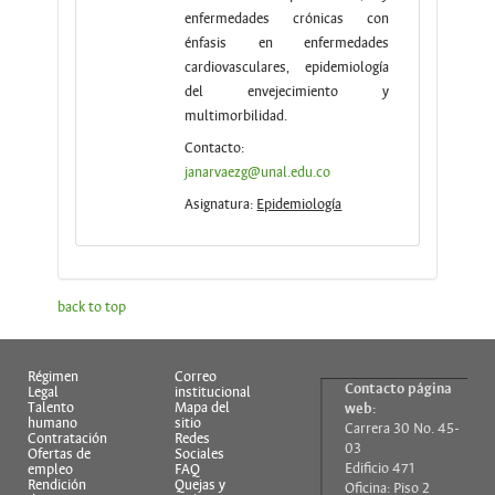
enfermedades crónicas con
énfasis en enfermedades
cardiovasculares, epidemiología
del envejecimiento y
multimorbilidad.
Contacto:
janarvaezg@unal.edu.co
Asignatura:
Epidemiología
back to top
Régimen
Correo
Contacto página
Legal
institucional
Talento
Mapa del
web:
humano
sitio
Carrera 30 No. 45-
Contratación
Redes
03
Ofertas de
Sociales
Edificio 471
empleo
FAQ
Rendición
Quejas y
Oficina: Piso 2