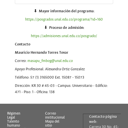
⬇ Mayor información del programa:
https://posgrados.unal.edu.co/programa/?id=160
⬇
Proceso de admisión:
https://admisiones.unal.edu.co/posgrado/
Contacto
Mauricio Hernando Torres Tovar
Correo:
masapu_fmbog@unal.edu.co
Apoyo Profesional: Alexandra Ortiz Gonzalez
Teléfono: 57 (1) 3165000 Ext. 15087 - 15073
Dirección: KR 30 # 45-03 - Campus: Universitario - Edificio:
471 - Piso: 1 - Oficina: 138
Régimen
Correo
Contacto página
Legal
institucional
Talento
Mapa del
web:
humano
sitio
Carrera 30 No. 45-