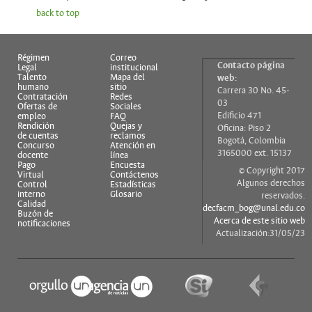
back to top
Régimen
Correo
Contacto página
Legal
institucional
Talento
Mapa del
web:
humano
sitio
Carrera 30 No. 45-
Contratación
Redes
03
Ofertas de
Sociales
Edificio 471
empleo
FAQ
Rendición
Quejas y
Oficina: Piso 2
de cuentas
reclamos
Bogotá, Colombia
Concurso
Atención en
3165000 ext. 15137
docente
línea
Pago
Encuesta
© Copyright 2017
Virtual
Contáctenos
Algunos derechos
Control
Estadísticas
interno
Glosario
reservados.
Calidad
decfacm_bog@unal.edu.co
Buzón de
Acerca de este sitio web
notificaciones
Actualización:31/05/23