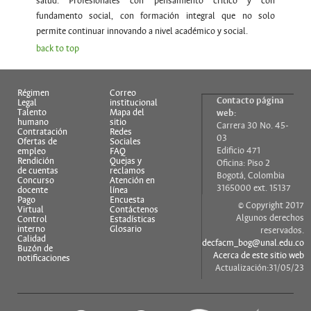
salud. Profesionales con pensamiento crítico y con
fundamento social, con formación integral que no solo
permite continuar innovando a nivel académico y social.
back to top
Régimen
Correo
Contacto página
Legal
institucional
Talento
Mapa del
web:
humano
sitio
Carrera 30 No. 45-
Contratación
Redes
03
Ofertas de
Sociales
Edificio 471
empleo
FAQ
Rendición
Quejas y
Oficina: Piso 2
de cuentas
reclamos
Bogotá, Colombia
Concurso
Atención en
3165000 ext. 15137
docente
línea
Pago
Encuesta
© Copyright 2017
Virtual
Contáctenos
Algunos derechos
Control
Estadísticas
interno
Glosario
reservados.
Calidad
decfacm_bog@unal.edu.co
Buzón de
Acerca de este sitio web
notificaciones
Actualización:31/05/23