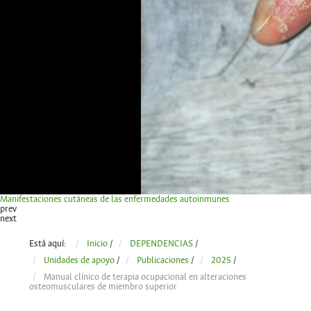
Manifestaciones cutáneas de las enfermedades autoinmunes
prev
next
Está aquí:
Inicio
/
DEPENDENCIAS
/
Unidades de apoyo
/
Publicaciones
/
2025
/
Manual clínico de terapia ocupacional en alteraciones
osteomusculares de miembro superior