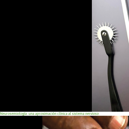
Neurosemiología: una aproximación clínica al sistema nervioso