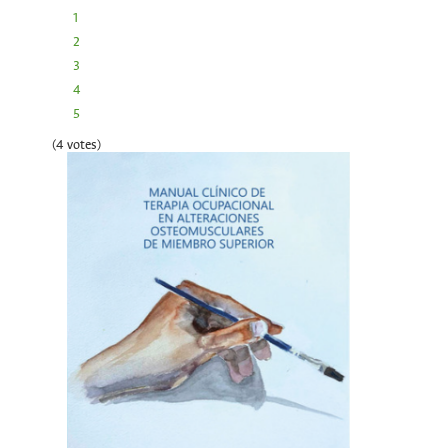
1
2
3
4
5
(4 votes)