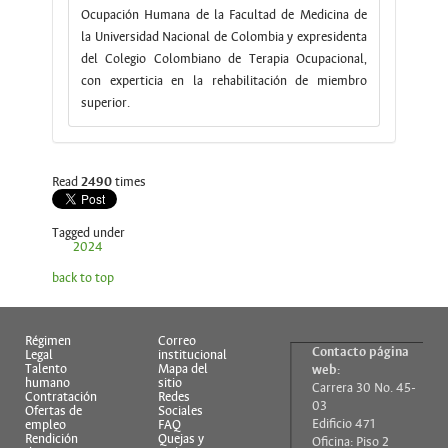
Ocupación Humana de la Facultad de Medicina de
la Universidad Nacional de Colombia y expresidenta
del Colegio Colombiano de Terapia Ocupacional,
con experticia en la rehabilitación de miembro
superior.
Read
2490
times
Tagged under
2024
back to top
Régimen
Correo
Contacto página
Legal
institucional
Talento
Mapa del
web:
humano
sitio
Carrera 30 No. 45-
Contratación
Redes
03
Ofertas de
Sociales
Edificio 471
empleo
FAQ
Rendición
Quejas y
Oficina: Piso 2