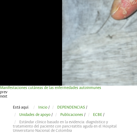
Manifestaciones cutáneas de las enfermedades autoinmunes
prev
next
Está aquí:
Inicio
/
DEPENDENCIAS
/
Unidades de apoyo
/
Publicaciones
/
ECBE
/
Estándar clínico basado en la evidencia: diagnóstico y
tratamiento del paciente con pancreatitis aguda en el Hospital
Universitario Nacional de Colombia