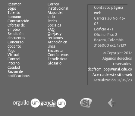
Régimen
Correo
Contacto página
Legal
institucional
Talento
Mapa del
web:
humano
sitio
Carrera 30 No. 45-
Contratación
Redes
03
Ofertas de
Sociales
Edificio 471
empleo
FAQ
Rendición
Quejas y
Oficina: Piso 2
de cuentas
reclamos
Bogotá, Colombia
Concurso
Atención en
3165000 ext. 15137
docente
línea
Pago
Encuesta
© Copyright 2017
Virtual
Contáctenos
Algunos derechos
Control
Estadísticas
interno
Glosario
reservados.
Calidad
decfacm_bog@unal.edu.co
Buzón de
Acerca de este sitio web
notificaciones
Actualización:31/05/23