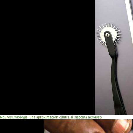
Neurosemiología: una aproximación clínica al sistema nervioso