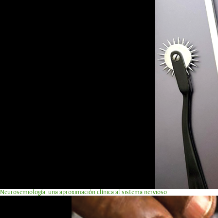
Neurosemiología: una aproximación clínica al sistema nervioso