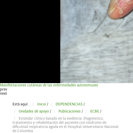
Manifestaciones cutáneas de las enfermedades autoinmunes
prev
next
Está aquí:
Inicio
/
DEPENDENCIAS
/
Unidades de apoyo
/
Publicaciones
/
ECBE
/
Estándar clínico basado en la evidencia: Diagnóstico,
tratamiento y rehabilitación del paciente con síndrome de
dificultad respiratoria aguda en el Hospital Universitario Nacional
de Colombia