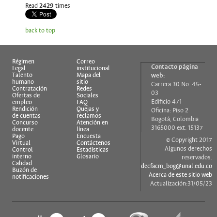
Read
2429
times
back to top
Régimen
Correo
Contacto página
Legal
institucional
Talento
Mapa del
web:
humano
sitio
Carrera 30 No. 45-
Contratación
Redes
03
Ofertas de
Sociales
Edificio 471
empleo
FAQ
Rendición
Quejas y
Oficina: Piso 2
de cuentas
reclamos
Bogotá, Colombia
Concurso
Atención en
3165000 ext. 15137
docente
línea
Pago
Encuesta
© Copyright 2017
Virtual
Contáctenos
Algunos derechos
Control
Estadísticas
interno
Glosario
reservados.
Calidad
decfacm_bog@unal.edu.co
Buzón de
Acerca de este sitio web
notificaciones
Actualización:31/05/23