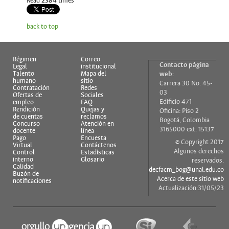
Read
2384
times
back to top
Régimen
Correo
Contacto página
Legal
institucional
Talento
Mapa del
web:
humano
sitio
Carrera 30 No. 45-
Contratación
Redes
03
Ofertas de
Sociales
Edificio 471
empleo
FAQ
Rendición
Quejas y
Oficina: Piso 2
de cuentas
reclamos
Bogotá, Colombia
Concurso
Atención en
3165000 ext. 15137
docente
línea
Pago
Encuesta
© Copyright 2017
Virtual
Contáctenos
Algunos derechos
Control
Estadísticas
interno
Glosario
reservados.
Calidad
decfacm_bog@unal.edu.co
Buzón de
Acerca de este sitio web
notificaciones
Actualización:31/05/23