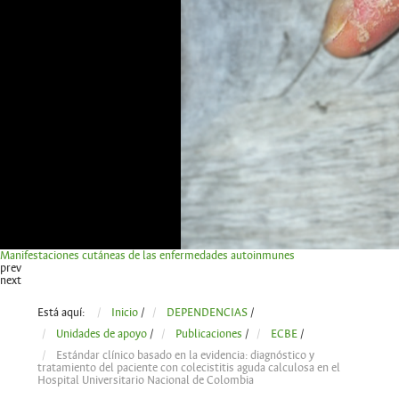
Manifestaciones cutáneas de las enfermedades autoinmunes
prev
next
Está aquí:
Inicio
/
DEPENDENCIAS
/
Unidades de apoyo
/
Publicaciones
/
ECBE
/
Estándar clínico basado en la evidencia: diagnóstico y
tratamiento del paciente con colecistitis aguda calculosa en el
Hospital Universitario Nacional de Colombia