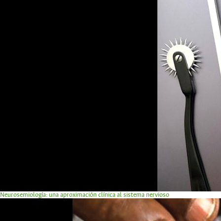
Neurosemiología: una aproximación clínica al sistema nervioso