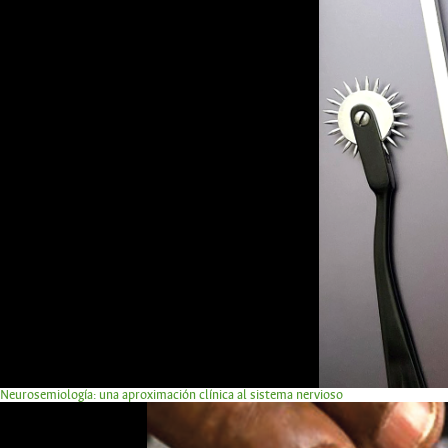
Neurosemiología: una aproximación clínica al sistema nervioso