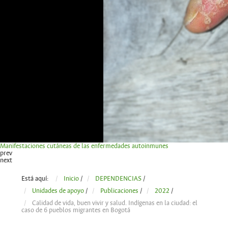
Manifestaciones cutáneas de las enfermedades autoinmunes
prev
next
Está aquí:
Inicio
/
DEPENDENCIAS
/
Unidades de apoyo
/
Publicaciones
/
2022
/
Calidad de vida, buen vivir y salud. Indígenas en la ciudad: el
caso de 6 pueblos migrantes en Bogotá