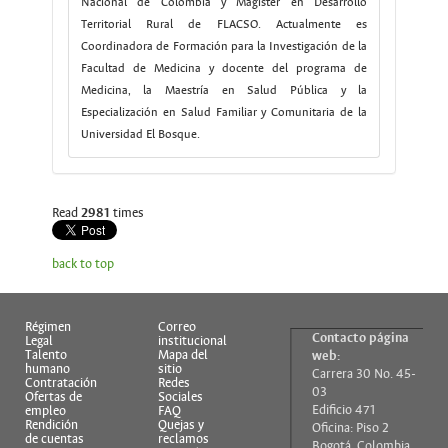
Nacional de Colombia y Magíster en Desarrollo
Territorial Rural de FLACSO. Actualmente es
Coordinadora de Formación para la Investigación de la
Facultad de Medicina y docente del programa de
Medicina, la Maestría en Salud Pública y la
Especialización en Salud Familiar y Comunitaria de la
Universidad El Bosque.
Read
2981
times
back to top
Régimen
Correo
Contacto página
Legal
institucional
Talento
Mapa del
web:
humano
sitio
Carrera 30 No. 45-
Contratación
Redes
03
Ofertas de
Sociales
Edificio 471
empleo
FAQ
Rendición
Quejas y
Oficina: Piso 2
de cuentas
reclamos
Bogotá, Colombia