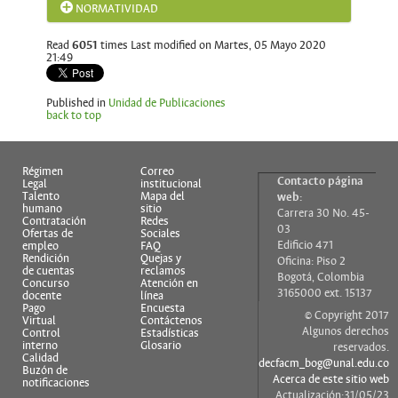
NORMATIVIDAD
Read
6051
times
Last modified on Martes, 05 Mayo 2020
NIVEL NACIONAL
21:49
Acuerdos
Acuerdo 026 de 2008 del Consejo Superior
Published in
Unidad de Publicaciones
Universitario
back to top
Por el cual se crea la Editorial Universidad Nacional
de Colombia
Acuerdo 035 de 2003 del Consejo Académico
Régimen
Correo
Contacto página
Por el cual se expide el Reglamento sobre Propiedad
Legal
institucional
Intelectual en la Universidad Nacional de Colombia
Talento
Mapa del
web:
humano
sitio
Carrera 30 No. 45-
Contratación
Redes
Resoluciones
03
Ofertas de
Sociales
Edificio 471
empleo
FAQ
Resolución 1053 de 2010 de Rectoría
Rendición
Quejas y
Oficina: Piso 2
Por la cual se establecen los lineamientos generales
de cuentas
reclamos
Bogotá, Colombia
que garanticen criterios de calidad académica y
Concurso
Atención en
3165000 ext. 15137
editorial en los productos académicos publicados
docente
línea
por los centros editoriales de la Universidad
Pago
Encuesta
© Copyright 2017
Nacional de Colombia
Virtual
Contáctenos
Algunos derechos
Control
Estadísticas
Resolución 1221 de 2014 de Rectoría
interno
Glosario
reservados.
Calidad
Por la cual establece la estructura interna de la
decfacm_bog@unal.edu.co
Buzón de
Vicerrectoría de Investigación y se determinan sus
Acerca de este sitio web
notificaciones
funciones
Actualización:31/05/23