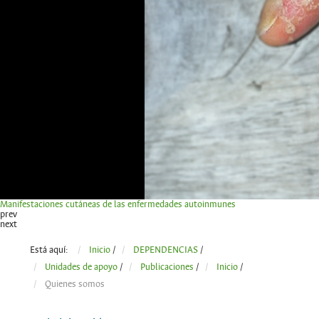
Manifestaciones cutáneas de las enfermedades autoinmunes
prev
next
Está aquí:
Inicio
/
DEPENDENCIAS
/
Unidades de apoyo
/
Publicaciones
/
Inicio
/
Quienes somos