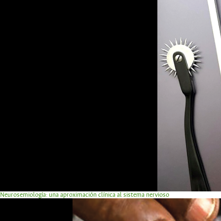
Neurosemiología: una aproximación clínica al sistema nervioso