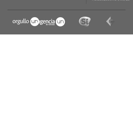
Resolución 712 de 2015 de Rectoría
Por la cual se define la estructura de citación del
nombre de la Universidad Nacional de Colombia en
productos académicos
Resolución 22 de 2015 de la Dirección Editorial
Por la cual se establecen criterios para el manejo
administrativo de publicaciones de la Universidad
Nacional de Colombia
Circulares
Circular 2 de 2014 de la Dirección Editorial
Reconocimiento de puntaje a libros con el Sello
Editorial UN
Circular 1 de 2015 de la Dirección Editorial
Actualización de los requisitos para la obtención de
ISBN e ISSN y, lineamientos generales que garantizan
criterios de calidad académica y editorial en las
publicaciones de la Universidad Nacional de
Colombia
Circular 2 de 2015 de la Dirección Editorial
Mecanismos de seguimiento y control de inventarios
Circular 3 de 2015 de la Dirección Editorial
Lineamientos sobre las competencias de comités