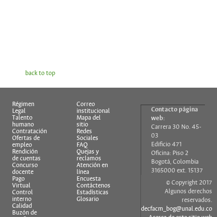
back to top
Régimen
Correo
Contacto página
Legal
institucional
Talento
Mapa del
web:
humano
sitio
Carrera 30 No. 45-
Contratación
Redes
03
Ofertas de
Sociales
Edificio 471
empleo
FAQ
Rendición
Quejas y
Oficina: Piso 2
de cuentas
reclamos
Bogotá, Colombia
Concurso
Atención en
3165000 ext. 15137
docente
línea
Pago
Encuesta
© Copyright 2017
Virtual
Contáctenos
Algunos derechos
Control
Estadísticas
interno
Glosario
reservados.
Calidad
decfacm_bog@unal.edu.co
Buzón de