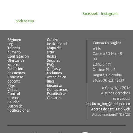
Facebook
-
Instagram
back to top
Régimen
Correo
Contacto página
Legal
institucional
Talento
Mapa del
web:
humano
sitio
Carrera 30 No. 45-
Contratación
Redes
03
Ofertas de
Sociales
Edificio 471
empleo
FAQ
Rendición
Quejas y
Oficina: Piso 2
de cuentas
reclamos
Bogotá, Colombia
Concurso
Atención en
3165000 ext. 15137
docente
línea
Pago
Encuesta
© Copyright 2017
Virtual
Contáctenos
Algunos derechos
Control
Estadísticas
interno
Glosario
reservados.
Calidad
decfacm_bog@unal.edu.co
Buzón de
Acerca de este sitio web
notificaciones
Actualización:31/05/23