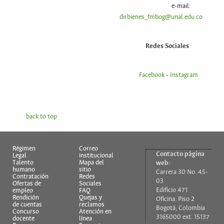
e-mail:
dirbienes_fmbog@unal.edu.co
Redes Sociales
Facebook
-
Instagram
back to top
Régimen
Correo
Contacto página
Legal
institucional
Talento
Mapa del
web:
humano
sitio
Carrera 30 No. 45-
Contratación
Redes
03
Ofertas de
Sociales
Edificio 471
empleo
FAQ
Rendición
Quejas y
Oficina: Piso 2
de cuentas
reclamos
Bogotá, Colombia
Concurso
Atención en
3165000 ext. 15137
docente
línea