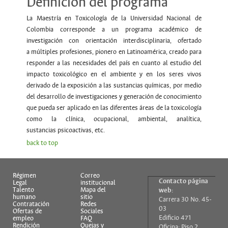
Definición del programa
La Maestría en Toxicología de la Universidad Nacional de
Colombia corresponde a un programa académico de
investigación con orientación interdisciplinaria, ofertado
a múltiples profesiones, pionero en Latinoamérica, creado para
responder a las necesidades del país en cuanto al estudio del
impacto toxicológico en el ambiente y en los seres vivos
derivado de la exposición a las sustancias químicas, por medio
del desarrollo de investigaciones y generación de conocimiento
que pueda ser aplicado en las diferentes áreas de la toxicología
como la clínica, ocupacional, ambiental, analítica,
sustancias psicoactivas, etc.
back to top
Régimen
Correo
Contacto página
Legal
institucional
Talento
Mapa del
web:
humano
sitio
Carrera 30 No. 45-
Contratación
Redes
03
Ofertas de
Sociales
Edificio 471
empleo
FAQ
Rendición
Quejas y
Oficina: Piso 2