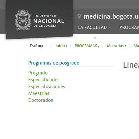
medicina.bogota.u
LA FACULTAD
PROGRA
SEDES
Está aquí:
Inicio
/
PROGRAMAS
/
Maestrías
/
Mae
Programas de posgrado
Line
Pregrado
Especialidades
Especializaciones
Maestrías
Doctorados