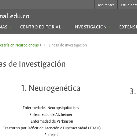
Aspirantes
Estudiant
nal.edu.co
MAS
CENTRO EDITORIAL
INVESTIGACION
EXTENS
stría en Neurociencias
/
Lineas de Investigación
as de Investigación
1. Neurogenética
3
Enfermedades Neuropsiquiátricas
Enfermedad de Alzheimer
Enfermedad de Parkinson
Trastorno por Déficit de Atención e Hiperactividad (TDAH)
Epilepsia