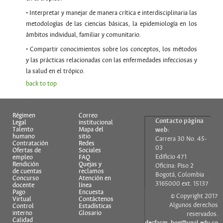
• Interpretar y manejar de manera crítica e interdisciplinaria las
metodologías de las ciencias básicas, la epidemiología en los
ámbitos individual, familiar y comunitario.
• Compartir conocimientos sobre los conceptos, los métodos
y las prácticas relacionadas con las enfermedades infecciosas y
la salud en el trópico.
back to top
Régimen
Correo
Contacto página
Legal
institucional
Talento
Mapa del
web:
humano
sitio
Carrera 30 No. 45-
Contratación
Redes
03
Ofertas de
Sociales
Edificio 471
empleo
FAQ
Rendición
Quejas y
Oficina: Piso 2
de cuentas
reclamos
Bogotá, Colombia
Concurso
Atención en
3165000 ext. 15137
docente
línea
Pago
Encuesta
© Copyright 2017
Virtual
Contáctenos
Algunos derechos
Control
Estadísticas
interno
Glosario
reservados.
Calidad
decfacm_bog@unal.edu.co