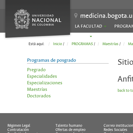
medicina.bogota.u
LA FACULTAD
PROGRA
SEDES
Está aquí:
Inicio
/
PROGRAMAS
/
Maestrías
/
Ma
Programas de posgrado
Siti
Pregrado
Especialidades
Anfi
Especializaciones
Maestrías
back to t
Doctorados
Régimen Legal
Talento humano
Correo institucion
Contratación
Ofertas de empleo
Redes Sociales