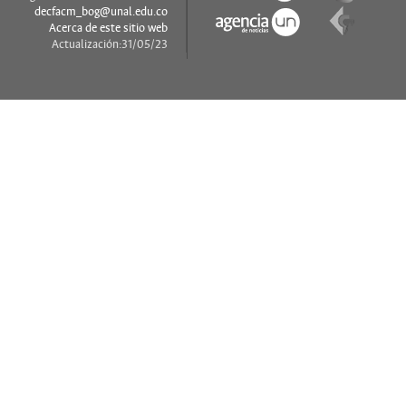
decfacm_bog@unal.edu.co
Acerca de este sitio web
Actualización:31/05/23