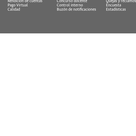
Rendición de cuentas
Concurso docente
Quejas y reclamo
Pago Virtual
Control interno
Encuesta
Calidad
Buzón de notificaciones
Estadísticas