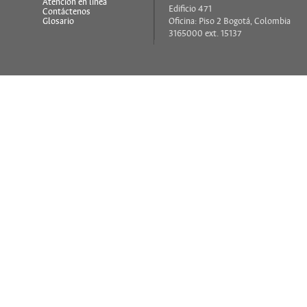
s
Atención en línea
Edificio 471
Contáctenos
Glosario
Oficina: Piso 2 Bogotá, Colombia
3165000 ext. 15137