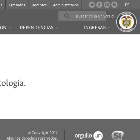
ES
es
Egresados
Docentes
Administrativos
ION
DEPENDENCIAS
INGRESAR
tología.
© Copyright 2017
Algunos derechos reservados.