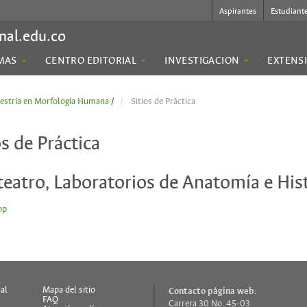
Aspirantes
Estudiant
nal.edu.co
MAS
CENTRO EDITORIAL
INVESTIGACION
EXTENS
estría en Morfología Humana
/
Sitios de Práctica
os de Práctica
teatro, Laboratorios de Anatomía e His
op
al
Mapa del sitio
Contacto página web:
FAQ
Carrera 30 No. 45-03