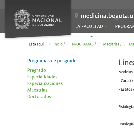
medicina.bogota.u
LA FACULTAD
PROGRA
SEDES
Está aquí:
Inicio
/
PROGRAMAS
/
Maestrías
/
Mae
Programas de posgrado
Líne
Pregrado
Modelos D
Especialidades
- Caracte
Especializaciones
- Estilos 
Maestrías
Doctorados
Fisiología
Fisiologí