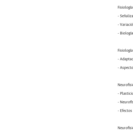
Fisiologí
- Señaliz
- Variaci
- Biologí
Fisiología
- Adaptac
- Aspecto
Neurofis
- Plastic
- Neurofi
- Efectos
Neurofisi